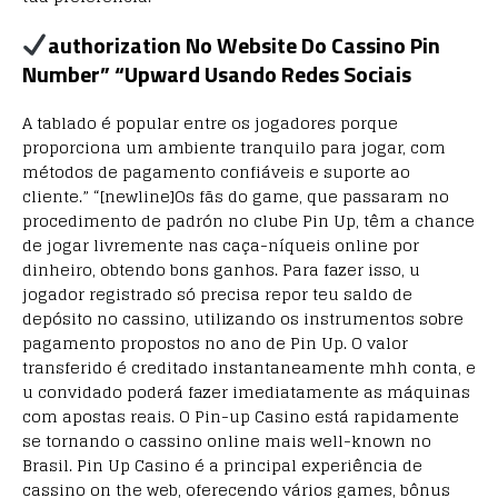
authorization No Website Do Cassino Pin
Number” “Upward Usando Redes Sociais
A tablado é popular entre os jogadores porque
proporciona um ambiente tranquilo para jogar, com
métodos de pagamento confiáveis e suporte ao
cliente.” “[newline]Os fãs do game, que passaram no
procedimento de padrón no clube Pin Up, têm a chance
de jogar livremente nas caça-níqueis online por
dinheiro, obtendo bons ganhos. Para fazer isso, u
jogador registrado só precisa repor teu saldo de
depósito no cassino, utilizando os instrumentos sobre
pagamento propostos no ano de Pin Up. O valor
transferido é creditado instantaneamente mhh conta, e
u convidado poderá fazer imediatamente as máquinas
com apostas reais. O Pin-up Casino está rapidamente
se tornando o cassino online mais well-known no
Brasil. Pin Up Casino é a principal experiência de
cassino on the web, oferecendo vários games, bônus