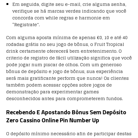
Em seguida, digite seu e-mail, crie alguma senha,
verifique se há marcas verdes indicando que você
concorda com while regras e harmonie em
“Registrate”.
Com alguma aposta mínima de apenas €0, 10 e até 40
rodadas grátis no seu jogo de bônus, o Fruit Tropical
drink certamente oferecerá bem entretenimento. O
criterio de registro de fácil utilização significa que você
pode jogar num piscar de olhos. Com um generoso
bônus de depósito e jogo de bônus, sua experiência
será mais gratificante perform que nunca! Os clientes
também podem acessar opções sobre jogos de
demonstração para experimentar games
desconhecidos antes para comprometerem fundos.
Recebendo E Apostando Bônus Sem Depósito
Zero Cassino Online Pin Number Up
O depósito mínimo necessário afin de participar destas