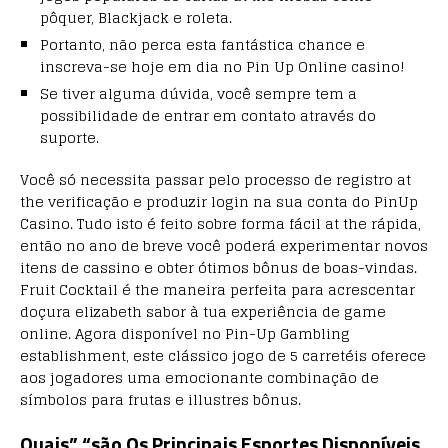
pôquer, Blackjack e roleta.
Portanto, não perca esta fantástica chance e
inscreva-se hoje em dia no Pin Up Online casino!
Se tiver alguma dúvida, você sempre tem a
possibilidade de entrar em contato através do
suporte.
Você só necessita passar pelo processo de registro at
the verificação e produzir login na sua conta do PinUp
Casino. Tudo isto é feito sobre forma fácil at the rápida,
então no ano de breve você poderá experimentar novos
itens de cassino e obter ótimos bônus de boas-vindas.
Fruit Cocktail é the maneira perfeita para acrescentar
doçura elizabeth sabor à tua experiência de game
online. Agora disponível no Pin-Up Gambling
establishment, este clássico jogo de 5 carretéis oferece
aos jogadores uma emocionante combinação de
símbolos para frutas e illustres bônus.
Quais” “são Os Principais Esportes Disponíveis