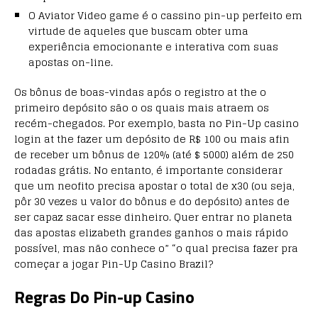
O Aviator Video game é o cassino pin-up perfeito em
virtude de aqueles que buscam obter uma
experiência emocionante e interativa com suas
apostas on-line.
Os bônus de boas-vindas após o registro at the o
primeiro depósito são o os quais mais atraem os
recém-chegados. Por exemplo, basta no Pin-Up casino
login at the fazer um depósito de R$ 100 ou mais afin
de receber um bônus de 120% (até $ 5000) além de 250
rodadas grátis. No entanto, é importante considerar
que um neofito precisa apostar o total de x30 (ou seja,
pôr 30 vezes u valor do bônus e do depósito) antes de
ser capaz sacar esse dinheiro. Quer entrar no planeta
das apostas elizabeth grandes ganhos o mais rápido
possível, mas não conhece o” “o qual precisa fazer pra
começar a jogar Pin-Up Casino Brazil?
Regras Do Pin-up Casino