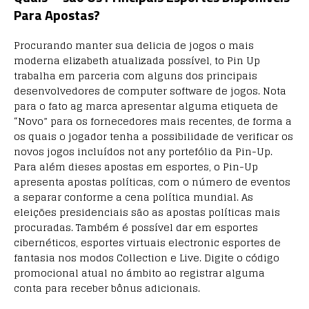
Para Apostas?
Procurando manter sua delicia de jogos o mais
moderna elizabeth atualizada possível, to Pin Up
trabalha em parceria com alguns dos principais
desenvolvedores de computer software de jogos. Nota
para o fato ag marca apresentar alguma etiqueta de
“Novo” para os fornecedores mais recentes, de forma a
os quais o jogador tenha a possibilidade de verificar os
novos jogos incluídos not any portefólio da Pin-Up.
Para além dieses apostas em esportes, o Pin-Up
apresenta apostas políticas, com o número de eventos
a separar conforme a cena política mundial. As
eleições presidenciais são as apostas políticas mais
procuradas. Também é possível dar em esportes
cibernéticos, esportes virtuais electronic esportes de
fantasia nos modos Collection e Live. Digite o código
promocional atual no ámbito ao registrar alguma
conta para receber bônus adicionais.