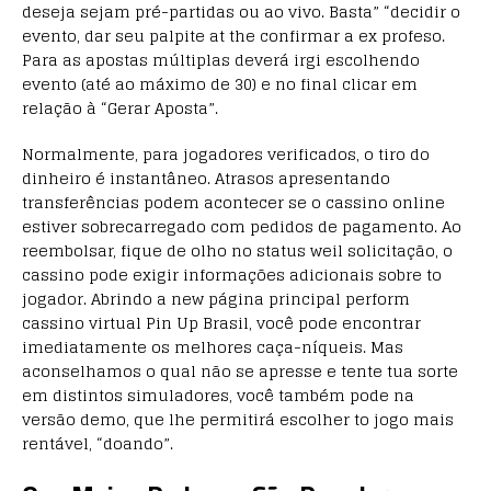
deseja sejam pré-partidas ou ao vivo. Basta” “decidir o
evento, dar seu palpite at the confirmar a ex profeso.
Para as apostas múltiplas deverá irgi escolhendo
evento (até ao máximo de 30) e no final clicar em
relação à “Gerar Aposta”.
Normalmente, para jogadores verificados, o tiro do
dinheiro é instantâneo. Atrasos apresentando
transferências podem acontecer se o cassino online
estiver sobrecarregado com pedidos de pagamento. Ao
reembolsar, fique de olho no status weil solicitação, o
cassino pode exigir informações adicionais sobre to
jogador. Abrindo a new página principal perform
cassino virtual Pin Up Brasil, você pode encontrar
imediatamente os melhores caça-níqueis. Mas
aconselhamos o qual não se apresse e tente tua sorte
em distintos simuladores, você também pode na
versão demo, que lhe permitirá escolher to jogo mais
rentável, “doando”.