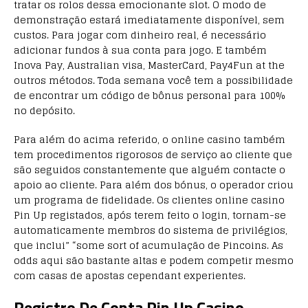
tratar os rolos dessa emocionante slot. O modo de
demonstração estará imediatamente disponível, sem
custos. Para jogar com dinheiro real, é necessário
adicionar fundos à sua conta para jogo. E também
Inova Pay, Australian visa, MasterCard, Pay4Fun at the
outros métodos. Toda semana você tem a possibilidade
de encontrar um código de bônus personal para 100%
no depósito.
Para além do acima referido, o online casino também
tem procedimentos rigorosos de serviço ao cliente que
são seguidos constantemente que alguém contacte o
apoio ao cliente. Para além dos bónus, o operador criou
um programa de fidelidade. Os clientes online casino
Pin Up registados, após terem feito o login, tornam-se
automaticamente membros do sistema de privilégios,
que inclui” “some sort of acumulação de Pincoins. As
odds aqui são bastante altas e podem competir mesmo
com casas de apostas cependant experientes.
Registro De Conta Pin Up Casino