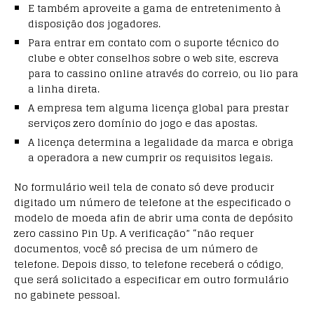
E também aproveite a gama de entretenimento à
disposição dos jogadores.
Para entrar em contato com o suporte técnico do
clube e obter conselhos sobre o web site, escreva
para to cassino online através do correio, ou lio para
a linha direta.
A empresa tem alguma licença global para prestar
serviços zero domínio do jogo e das apostas.
A licença determina a legalidade da marca e obriga
a operadora a new cumprir os requisitos legais.
No formulário weil tela de conato só deve producir
digitado um número de telefone at the especificado o
modelo de moeda afin de abrir uma conta de depósito
zero cassino Pin Up. A verificação” “não requer
documentos, você só precisa de um número de
telefone. Depois disso, to telefone receberá o código,
que será solicitado a especificar em outro formulário
no gabinete pessoal.