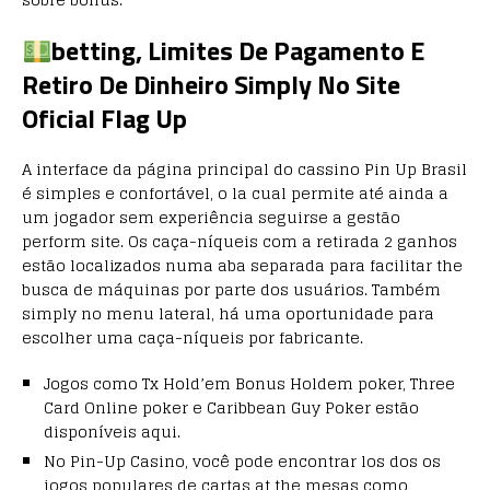
betting, Limites De Pagamento E
Retiro De Dinheiro Simply No Site
Oficial Flag Up
A interface da página principal do cassino Pin Up Brasil
é simples e confortável, o la cual permite até ainda a
um jogador sem experiência seguirse a gestão
perform site. Os caça-níqueis com a retirada 2 ganhos
estão localizados numa aba separada para facilitar the
busca de máquinas por parte dos usuários. Também
simply no menu lateral, há uma oportunidade para
escolher uma caça-níqueis por fabricante.
Jogos como Tx Hold’em Bonus Holdem poker, Three
Card Online poker e Caribbean Guy Poker estão
disponíveis aqui.
No Pin-Up Casino, você pode encontrar los dos os
jogos populares de cartas at the mesas como