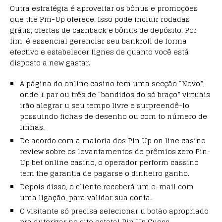
Outra estratégia é aproveitar os bônus e promoções
que the Pin-Up oferece. Isso pode incluir rodadas
grátis, ofertas de cashback e bônus de depósito. Por
fim, é essencial gerenciar seu bankroll de forma
efectivo e estabelecer lignes de quanto você está
disposto a new gastar.
A página do online casino tem uma secção “Novo”,
onde 1 par ou três de “bandidos do só braço” virtuais
irão alegrar u seu tempo livre e surpreendê-lo
possuindo fichas de desenho ou com to número de
linhas.
De acordo com a maioria dos Pin Up on line casino
review sobre os levantamentos de prêmios zero Pin-
Up bet online casino, o operador perform cassino
tem the garantia de pagarse o dinheiro ganho.
Depois disso, o cliente receberá um e-mail com
uma ligação, para validar sua conta.
O visitante só precisa selecionar u botão apropriado
pra autorizar no site estatal Pin Up Guess.