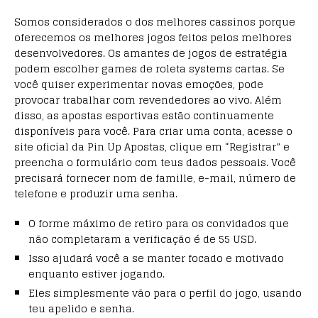
Somos considerados o dos melhores cassinos porque
oferecemos os melhores jogos feitos pelos melhores
desenvolvedores. Os amantes de jogos de estratégia
podem escolher games de roleta systems cartas. Se
você quiser experimentar novas emoções, pode
provocar trabalhar com revendedores ao vivo. Além
disso, as apostas esportivas estão continuamente
disponíveis para você. Para criar uma conta, acesse o
site oficial da Pin Up Apostas, clique em “Registrar” e
preencha o formulário com teus dados pessoais. Você
precisará fornecer nom de famille, e-mail, número de
telefone e produzir uma senha.
O forme máximo de retiro para os convidados que
não completaram a verificação é de 55 USD.
Isso ajudará você a se manter focado e motivado
enquanto estiver jogando.
Eles simplesmente vão para o perfil do jogo, usando
teu apelido e senha.