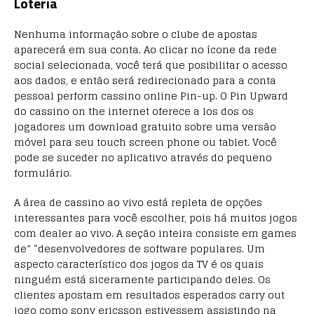
Loteria
Nenhuma informação sobre o clube de apostas
aparecerá em sua conta. Ao clicar no ícone da rede
social selecionada, você terá que posibilitar o acesso
aos dados, e então será redirecionado para a conta
pessoal perform cassino online Pin-up. O Pin Upward
do cassino on the internet oferece a los dos os
jogadores um download gratuito sobre uma versão
móvel para seu touch screen phone ou tablet. Você
pode se suceder no aplicativo através do pequeno
formulário.
A área de cassino ao vivo está repleta de opções
interessantes para você escolher, pois há muitos jogos
com dealer ao vivo. A seção inteira consiste em games
de” “desenvolvedores de software populares. Um
aspecto característico dos jogos da TV é os quais
ninguém está siceramente participando deles. Os
clientes apostam em resultados esperados carry out
jogo como sony ericsson estivessem assistindo na