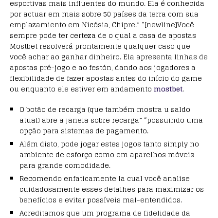
esportivas mais influentes do mundo. Ela é conhecida
por actuar em mais sobre 50 países da terra com sua
emplazamiento em Nicósia, Chipre.” “[newline]Você
sempre pode ter certeza de o qual a casa de apostas
Mostbet resolverá prontamente qualquer caso que
você achar ao ganhar dinheiro. Ela apresenta linhas de
apostas pré-jogo e ao festón, dando aos jogadores a
flexibilidade de fazer apostas antes do início do game
ou enquanto ele estiver em andamento
mostbet
.
O botão de recarga (que também mostra u saldo
atual) abre a janela sobre recarga” “possuindo uma
opção para sistemas de pagamento.
Além disto, pode jogar estes jogos tanto simply no
ambiente de esforço como em aparelhos móveis
para grande comodidade.
Recomendo enfaticamente la cual você analise
cuidadosamente esses detalhes para maximizar os
benefícios e evitar possíveis mal-entendidos.
Acreditamos que um programa de fidelidade da