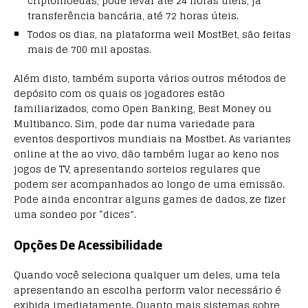
criptomoedas, pode levar até 24 horas úteis, já
transferência bancária, até 72 horas úteis.
Todos os dias, na plataforma weil MostBet, são feitas
mais de 700 mil apostas.
Além disto, também suporta vários outros métodos de
depósito com os quais os jogadores estão
familiarizados, como Open Banking, Best Money ou
Multibanco. Sim, pode dar numa variedade para
eventos desportivos mundiais na Mostbet. As variantes
online at the ao vivo, dão também lugar ao keno nos
jogos de TV, apresentando sorteios regulares que
podem ser acompanhados ao longo de uma emissão.
Pode ainda encontrar alguns games de dados, ze fizer
uma sondeo por “dices”.
Opções De Acessibilidade
Quando você seleciona qualquer um deles, uma tela
apresentando an escolha perform valor necessário é
exibida imediatamente. Quanto mais sistemas sobre