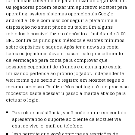
forma mais conveniente para utilizar an organizacion.
Os jogadores podem baixar um aplicativo Mostbet para
operating-system sistemas operacionais Google
android e iOS e com isso conseguir a plataforma à
disposição no smart phone ou tablet. Em alguns
métodos é possível fazer o depósito a fastidiar de 3, 00
BRL, confira os principais métodos e valores mínimos
sobre depósitos e saques. Após ter a new sua conta,
todos os jogadores devem passar pelo procedimento
de verificação para conta para comprovar que
possuem cependant de 18 anos e a conta que esteja
utilizando pertence ao próprio jogador. Independente
weil forma que decidir, o registro em Mostbet segue o
mesmo processo. Realizar Mostbet login é um processo
modestos, basta acessar u passo a marcia abaixo para
efetuar o login.
Para obter assistência, você pode entrar em contato
apresentando o suporte ao cliente da MostBet via
chat ao vivo, e-mail ou telefone.
Isso permite que você contorne as restrições de