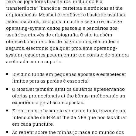
para os jogadores brasileiros, incluindo Pix,
transferência” “bancária, carteiras eletrônicas at the
criptomoedas. Mostbet é confiável e bastante avaliada
pelos usuários, isso pois um site é seguro e protege
operating-system dados pessoais e bancários dos
usuários, através de criptografia. O site também
oferece bons métodos de pagamentos, eficientes e
seguros, electronic qualquer problema operating-
system jogadores podem entrar em contato de manera
acelerada com o suporte.
Dividir o funds em pequenas apostas e estabelecer
limites para as perdas é essencial.
O MostBet também atrai os usuários apresentando
ofertas promocionais at the bônus, melhorando an
experiência geral sobre apostas.
E tem mais, o basquete vem com tudo, trazendo an
intensidade da NBA at the da NBB que nos faz vibrar
em cada puncture.
Ao refletir sobre the minha jornada no mundo dos