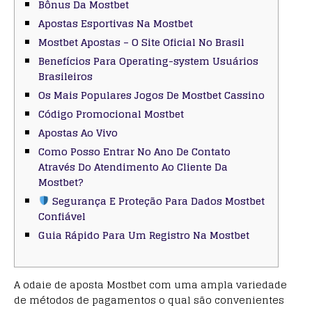
Bônus Da Mostbet
Apostas Esportivas Na Mostbet
Mostbet Apostas – O Site Oficial No Brasil
Benefícios Para Operating-system Usuários
Brasileiros
Os Mais Populares Jogos De Mostbet Cassino
Código Promocional Mostbet
Apostas Ao Vivo
Como Posso Entrar No Ano De Contato
Através Do Atendimento Ao Cliente Da
Mostbet?
Segurança E Proteção Para Dados Mostbet
Confiável
Guia Rápido Para Um Registro Na Mostbet
A odaie de aposta Mostbet com uma ampla variedade
de métodos de pagamentos o qual são convenientes