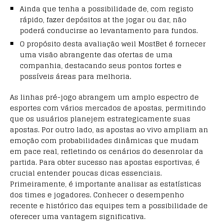
Ainda que tenha a possibilidade de, com registo
rápido, fazer depósitos at the jogar ou dar, não
poderá conducirse ao levantamento para fundos.
O propósito desta avaliação weil MostBet é fornecer
uma visão abrangente das ofertas de uma
companhia, destacando seus pontos fortes e
possíveis áreas para melhoria.
As linhas pré-jogo abrangem um amplo espectro de
esportes com vários mercados de apostas, permitindo
que os usuários planejem estrategicamente suas
apostas. Por outro lado, as apostas ao vivo ampliam an
emoção com probabilidades dinâmicas que mudam
em pace real, refletindo os cenários do desenrolar da
partida. Para obter sucesso nas apostas esportivas, é
crucial entender poucas dicas essenciais.
Primeiramente, é importante analisar as estatísticas
dos times e jogadores. Conhecer o desempenho
recente e histórico das equipes tem a possibilidade de
oferecer uma vantagem significativa.