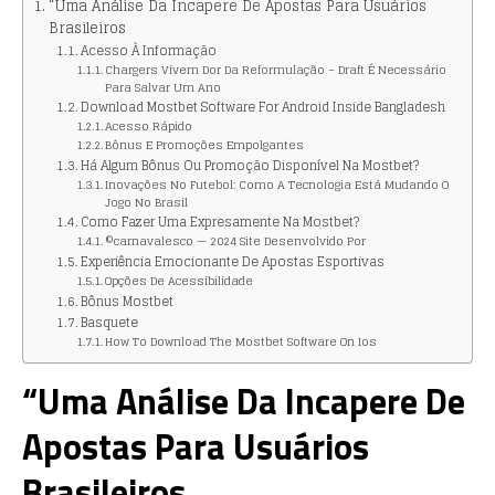
“Uma Análise Da Incapere De Apostas Para Usuários
Brasileiros
Acesso À Informação
Chargers Vivem Dor Da Reformulação – Draft É Necessário
Para Salvar Um Ano
Download Mostbet Software For Android Inside Bangladesh
Acesso Rápido
Bônus E Promoções Empolgantes
Há Algum Bônus Ou Promoção Disponível Na Mostbet?
Inovações No Futebol: Como A Tecnologia Está Mudando O
Jogo No Brasil
Como Fazer Uma Expresamente Na Mostbet?
©carnavalesco — 2024 Site Desenvolvido Por
Experiência Emocionante De Apostas Esportivas
Opções De Acessibilidade
Bônus Mostbet
Basquete
How To Download The Mostbet Software On Ios
“Uma Análise Da Incapere De
Apostas Para Usuários
Brasileiros