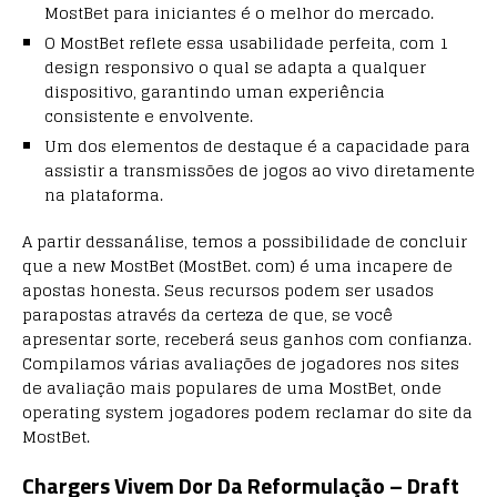
MostBet para iniciantes é o melhor do mercado.
O MostBet reflete essa usabilidade perfeita, com 1
design responsivo o qual se adapta a qualquer
dispositivo, garantindo uman experiência
consistente e envolvente.
Um dos elementos de destaque é a capacidade para
assistir a transmissões de jogos ao vivo diretamente
na plataforma.
A partir dessanálise, temos a possibilidade de concluir
que a new MostBet (MostBet. com) é uma incapere de
apostas honesta. Seus recursos podem ser usados
parapostas através da certeza de que, se você
apresentar sorte, receberá seus ganhos com confianza.
Compilamos várias avaliações de jogadores nos sites
de avaliação mais populares de uma MostBet, onde
operating system jogadores podem reclamar do site da
MostBet.
Chargers Vivem Dor Da Reformulação – Draft