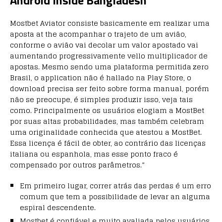
Android Inside Bangladesh
Mostbet Aviator consiste basicamente em realizar uma
aposta at the acompanhar o trajeto de um avião,
conforme o avião vai decolar um valor apostado vai
aumentando progressivamente vello multiplicador de
apostas. Mesmo sendo uma plataforma permitida zero
Brasil, o application não é hallado na Play Store, o
download precisa ser feito sobre forma manual, porém
não se preocupe, é simples produzir isso, veja tais
como. Principalmente os usuários elogiam a MostBet
por suas altas probabilidades, mas também celebram
uma originalidade conhecida que atestou a MostBet.
Essa licença é fácil de obter, ao contrário das licenças
italiana ou espanhola, mas esse ponto fraco é
compensado por outros parâmetros.”
Em primeiro lugar, correr atrás das perdas é um erro
comum que tem a possibilidade de levar an alguma
espiral descendente.
Mostbet é confiável e muito avaliada pelos usuários,