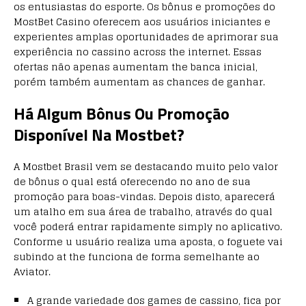
os entusiastas do esporte. Os bônus e promoções do
MostBet Casino oferecem aos usuários iniciantes e
experientes amplas oportunidades de aprimorar sua
experiência no cassino across the internet. Essas
ofertas não apenas aumentam the banca inicial,
porém também aumentam as chances de ganhar.
Há Algum Bônus Ou Promoção
Disponível Na Mostbet?
A Mostbet Brasil vem se destacando muito pelo valor
de bônus o qual está oferecendo no ano de sua
promoção para boas-vindas. Depois disto, aparecerá
um atalho em sua área de trabalho, através do qual
você poderá entrar rapidamente simply no aplicativo.
Conforme u usuário realiza uma aposta, o foguete vai
subindo at the funciona de forma semelhante ao
Aviator.
A grande variedade dos games de cassino, fica por