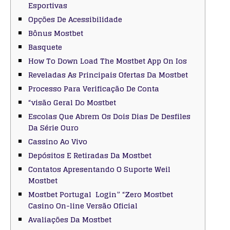
Esportivas
Opções De Acessibilidade
Bônus Mostbet
Basquete
How To Down Load The Mostbet App On Ios
Reveladas As Principais Ofertas Da Mostbet
Processo Para Verificação De Conta
“visão Geral Do Mostbet
Escolas Que Abrem Os Dois Dias De Desfiles
Da Série Ouro
Cassino Ao Vivo
Depósitos E Retiradas Da Mostbet
Contatos Apresentando O Suporte Weil
Mostbet
Mostbet Portugal ️ Login” “Zero Mostbet
Casino On-line Versão Oficial
Avaliações Da Mostbet