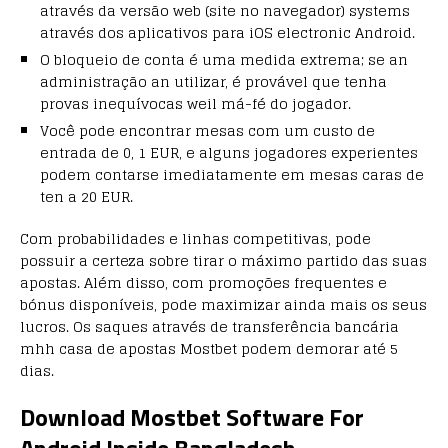
através da versão web (site no navegador) systems
através dos aplicativos para iOS electronic Android.
O bloqueio de conta é uma medida extrema; se an
administração an utilizar, é provável que tenha
provas inequívocas weil má-fé do jogador.
Você pode encontrar mesas com um custo de
entrada de 0, 1 EUR, e alguns jogadores experientes
podem contarse imediatamente em mesas caras de
ten a 20 EUR.
Com probabilidades e linhas competitivas, pode
possuir a certeza sobre tirar o máximo partido das suas
apostas. Além disso, com promoções frequentes e
bónus disponíveis, pode maximizar ainda mais os seus
lucros. Os saques através de transferência bancária
mhh casa de apostas Mostbet podem demorar até 5
dias.
Download Mostbet Software For