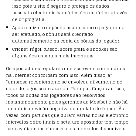
isso pois u site é seguro e protege os dados
pessoais electronic bancários dos usuários, através
de criptografia.
Após realizar o depósito assim como o pagamento
ser efetuado, o bônus será creditado
automaticamente na conta de bônus do jogador.
Cricket, rúgbi, futebol sobre praia e snooker são
alguns dos esportes mais incomuns.
Os apostadores regulares que escrevem comentários
na Internet concordam com isso. Além disso, a”
“empresa recentemente se envolveu ativamente no
setor de jogos sobre azar em Portugal. Graças an isso,
todos os dudas dos jogadores são resolvidos
instantaneamente pelos gerentes da Mostbet e não há
uma única revisão negativa ou um fato de fraude. Às
vezes, com partidas que duram várias horas electronic
intervalos entre finais e sets, um apostador tem tempo
para avaliar suas chances e os mercados disponíveis.