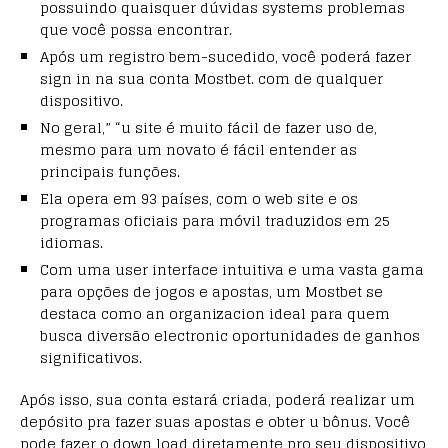
possuindo quaisquer dúvidas systems problemas
que você possa encontrar.
Após um registro bem-sucedido, você poderá fazer
sign in na sua conta Mostbet. com de qualquer
dispositivo.
No geral,” “u site é muito fácil de fazer uso de,
mesmo para um novato é fácil entender as
principais funções.
Ela opera em 93 países, com o web site e os
programas oficiais para móvil traduzidos em 25
idiomas.
Com uma user interface intuitiva e uma vasta gama
para opções de jogos e apostas, um Mostbet se
destaca como an organizacion ideal para quem
busca diversão electronic oportunidades de ganhos
significativos.
Após isso, sua conta estará criada, poderá realizar um
depósito pra fazer suas apostas e obter u bônus. Você
pode fazer o down load diretamente pro seu dispositivo