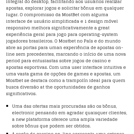
íntegral do desktop, facilitando aos usuários realizar
apostas, explorar jogos e solicitar bônus em qualquer
lugar. O compromisso da MostBet com alguma
interface de usuário simplificada e 1 design móvel
responsivo melhora significativamente a great
experiência geral para jogo para operating-system
jogadores brasileiros. O Mostbet no País e do mundo
abre as portas para uman experiência de apostas on-
line sem precedentes, marcando o início de uma nova
period para entusiastas sobre jogos de casino e
apostas esportivas. Com uma user interface intuitiva e
uma vasta gama de opções de games e apostas, um
Mostbet se destaca como a trampolín ideal para quem
busca diversão at the oportunidades de ganhos
significativos.
Uma das ofertas mais procuradas são os bônus,
electronic pensando em agradar quaisquer clientes,
a new plataforma oferece uma ampla variedade
sobre bônus que podem ser obtidos.
A seção de cassino on-line apresenta uma extensa