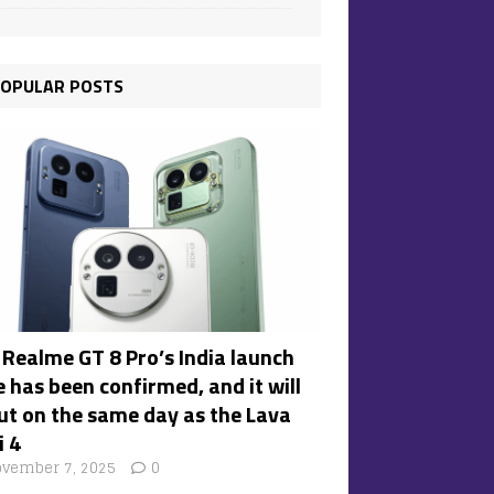
OPULAR POSTS
 Realme GT 8 Pro’s India launch
 has been confirmed, and it will
ut on the same day as the Lava
i 4
vember 7, 2025
0