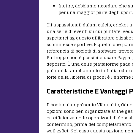
Inoltre, dobbiamo ricordare che s
per una maggior parte degli sport.
Gli appassionati dalam calcio, cricket u
una serie di eventi su cui puntare. Ve
aspettarci ag questo allibratore elizabe
scommesse sportive. E quello che potr
referencia di società di software, trover
Purtroppo non è possibile usare Paypal, 
deposito. È una delle piattaforme pada
più rapida ampliamento in Italia educat
forte della libreria di giochi è l’enorme 
Caratteristiche E Vantaggi Pr
Il bookmaker présente VKontakte, Odnok
opzioni sono ben organizzate at the ges
ed efficienza nelle operaizoni di deposit
confermino, prima del completamento de
weil 22Bet. Nel caso questa opzione non