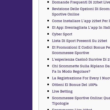
Domande Frequenti Di 22bet Liv
Revisione Delle Opzioni Di Sco
Sportive Online
Come Installare L’app 22bet Per 
Et App: Sventagliata L’app In Ital
Cyber Sport
Lista Di Sport Presenti Su 22bet
Et Promozioni E Codici Bonus Pe
Scommesse Sportive
L’esperienza Casinò Survive Di 2
Chi Scommette Sulla Ripiano Dall
Fa In Modo Regolare?
La Registrazione For Every I Nuo
Ottieni El Bonus Del 100%
Live Betting
Scommesse Sportive Online: Qua
Tipologie
Scommesse Live 22bet