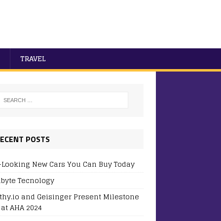
TRAVEL
ECENT POSTS
-Looking New Cars You Can Buy Today
byte Tecnology
thy.io and Geisinger Present Milestone
 at AHA 2024