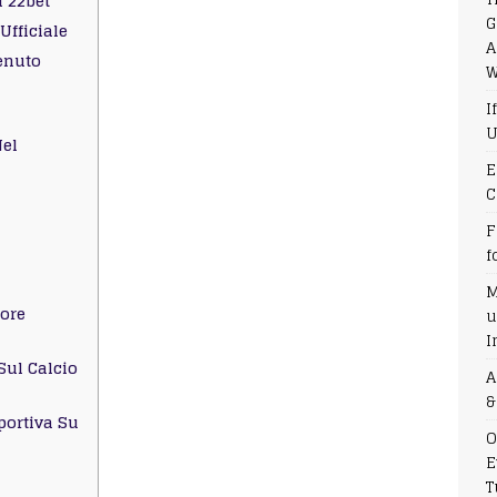
u 22bet
G
Ufficiale
A
enuto
W
I
U
Nel
E
C
F
f
M
rore
u
I
ul Calcio
A
&
portiva Su
O
E
T