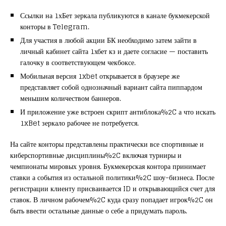
Ссылки на 1хБет зеркала публикуются в канале букмекерской
конторы в Telegram.
Для участия в любой акции БК необходимо затем зайти в
личный кабинет сайта 1хбет кз и даете согласие — поставить
галочку в соответствующем чекбоксе.
Мобильная версия 1xbet открывается в браузере же
представляет собой однозначный вариант сайта пиппардом
меньшим количеством баннеров.
И приложение уже встроен скрипт антиблока%2C а что искать
1xBet зеркало рабочее не потребуется.
На сайте конторы представлены практически все спортивные и
киберспортивные дисциплины%2C включая турниры и
чемпионаты мировых уровня. Букмекерская контора принимает
ставки а события из остальной политики%2C шоу-бизнеса. После
регистрации клиенту присваивается ID и открывающийся счет для
ставок. В личном рабочем%2C куда сразу попадает игрок%2C он
быть ввести остальные данные о себе а придумать пароль.