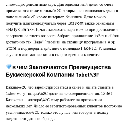
с помощью депозитные карт. Для однозначный денег со счета
применяются те же методы%2C которые использовались для его
пополнения%2C кроме интернет-банкинга. Даже можно
получить платежеполучатель через KazPost также банкоматы
«Halyk Bank». Начать заключать пари можно при достижении
совершеннолетнего возраста. Забрать приложение 1хБет и айфон
достаточно так. Надо” “перейти на страницу программы в App
Store и подтвердить действие с помощью Face ID. Установка
случится автоматически и в скором времени кончится.
в чем Заключаются Преимущества
Букмекерской Компании 1xbet%3F
Важны%2C что зарегистрироваться а сайте и начать ставить в
1хБет могут юзеры%2C достигшие совершеннолетия. 1xBet
Казахстан – контора%2C саму работает на протяжении
нескольких лет. Число ее зарегистрированных клиентов постоянно
увеличивается%2C только это лучше чем говорит в пользу
надежности данного бренда.