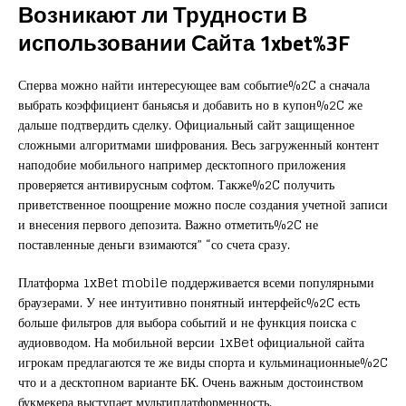
Возникают ли Трудности В
использовании Сайта 1xbet%3F
Сперва можно найти интересующее вам событие%2C а сначала
выбрать коэффициент баньясья и добавить но в купон%2C же
дальше подтвердить сделку. Официальный сайт защищенное
сложными алгоритмами шифрования. Весь загруженный контент
наподобие мобильного например десктопного приложения
проверяется антивирусным софтом. Также%2C получить
приветственное поощрение можно после создания учетной записи
и внесения первого депозита. Важно отметить%2C не
поставленные деньги взимаются” “со счета сразу.
Платформа 1xBet mobile поддерживается всеми популярными
браузерами. У нее интуитивно понятный интерфейс%2C есть
больше фильтров для выбора событий и не функция поиска с
аудиовводом. На мобильной версии 1xBet официальной сайта
игрокам предлагаются те же виды спорта и кульминационные%2C
что и а десктопном варианте БК. Очень важным достоинством
букмекера выступает мультиплатформенность.