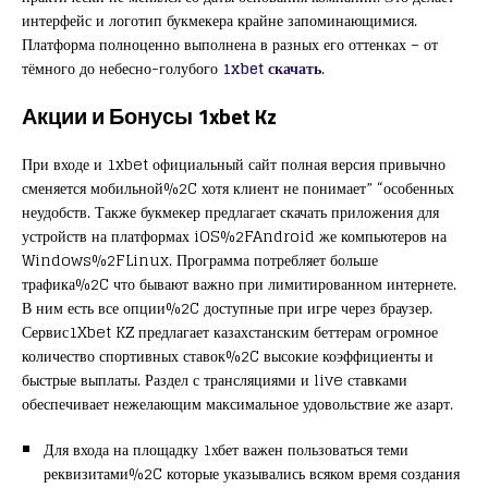
интерфейс и логотип букмекера крайне запоминающимися.
Платформа полноценно выполнена в разных его оттенках – от
тёмного до небесно-голубого
1xbet скачать
.
Акции и Бонусы 1xbet Kz
При входе и 1xbet официальный сайт полная версия привычно
сменяется мобильной%2C хотя клиент не понимает” “особенных
неудобств. Также букмекер предлагает скачать приложения для
устройств на платформах iOS%2FAndroid же компьютеров на
Windows%2FLinux. Программа потребляет больше
трафика%2C что бывают важно при лимитированном интернете.
В ним есть все опции%2C доступные при игре через браузер.
Сервис1Xbet KZ предлагает казахстанским беттерам огромное
количество спортивных ставок%2C высокие коэффициенты и
быстрые выплаты. Раздел с трансляциями и live ставками
обеспечивает нежелающим максимальное удовольствие же азарт.
Для входа на площадку 1хбет важен пользоваться теми
реквизитами%2C которые указывались всяком время создания