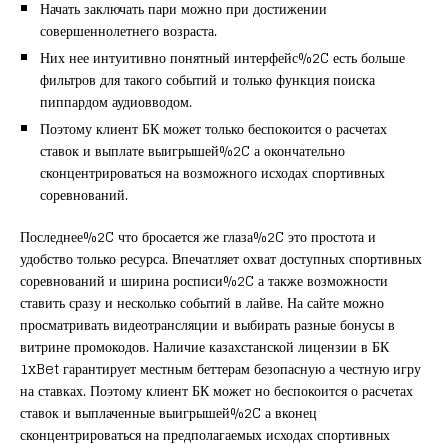
Начать заключать пари можно при достижении
совершеннолетнего возраста.
Них нее интуитивно понятный интерфейс%2C есть больше
фильтров для такого событий и только функция поиска
пиппардом аудиовводом.
Поэтому клиент БК может только беспокоится о расчетах
ставок и выплате выигрышей%2C а окончательно
сконцентрироваться на возможного исходах спортивных
соревнований.
Последнее%2C что бросается же глаза%2C это простота и
удобство только ресурса. Впечатляет охват доступных спортивных
соревнований и ширина росписи%2C а также возможности
ставить сразу и несколько событий в лайве. На сайте можно
просматривать видеотрансляции и выбирать разные бонусы в
витрине промокодов. Наличие казахстанской лицензии в БК
1xBet гарантирует местным беттерам безопасную а честную игру
на ставках. Поэтому клиент БК может но беспокоится о расчетах
ставок и выплаченные выигрышей%2C а вконец
сконцентрироваться на предполагаемых исходах спортивных