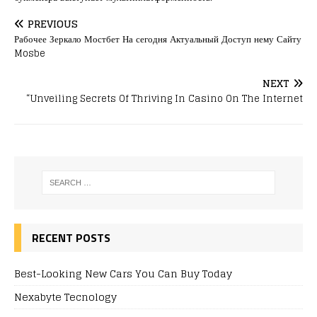
PREVIOUS
Рабочее Зеркало Мостбет На сегодня Актуальный Доступ нему Сайту
Mosbe
NEXT
“Unveiling Secrets Of Thriving In Casino On The Internet
RECENT POSTS
Best-Looking New Cars You Can Buy Today
Nexabyte Tecnology