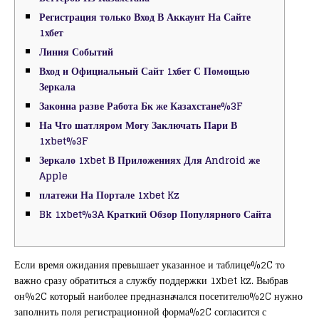
Регистрация только Вход В Аккаунт На Сайте
1хбет
Линия Событий
Вход и Официальный Сайт 1хбет С Помощью
Зеркала​
Законна разве Работа Бк же Казахстане%3F
На Что шатляром Могу Заключать Пари В
1xbet%3F
Зеркало 1xbet В Приложениях Для Android же
Apple
платежи На Портале 1xbet Kz
Bk 1xbet%3A Краткий Обзор Популярного Сайта
Если время ожидания превышает указанное и таблице%2C то
важно сразу обратиться а службу поддержки 1xbet kz. Выбрав
он%2C который наиболее предназначался посетителю%2C нужно
заполнить поля регистрационной форма%2C согласится с