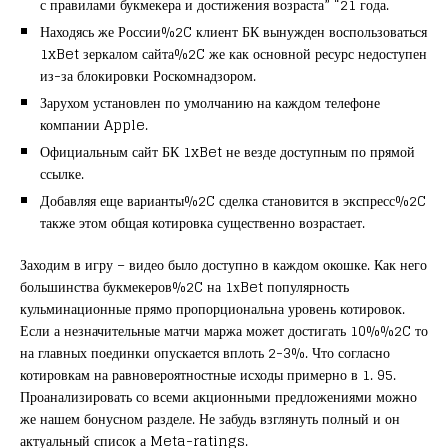
с правилами букмекера и достижения возраста” “21 года.
Находясь же России%2C клиент БК вынужден воспользоваться
1xBet зеркалом сайта%2C же как основной ресурс недоступен
из-за блокировки Роскомнадзором.
Зарухом установлен по умолчанию на каждом телефоне
компании Apple.
Официальным сайт БК 1xBet не везде доступным по прямой
ссылке.
Добавляя еще варианты%2C сделка становится в экспресс%2C
также этом общая котировка существенно возрастает.
Заходим в игру – видео было доступно в каждом окошке. Как него
большинства букмекеров%2C на 1хBet популярность
кульминационные прямо пропорциональна уровень котировок.
Если а незначительные матчи маржа может достигать 10%%2C то
на главных поединки опускается вплоть 2-3%. Что согласно
котировкам на равновероятностные исходы примерно в 1. 95.
Проанализировать со всеми акционными предложениями можно
же нашем бонусном разделе. Не забудь взглянуть полный и он
актуальный список а Meta-ratings.