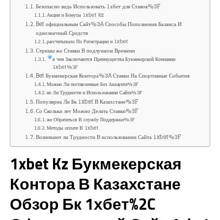
Безопасно ведь Использовать 1хбет для Ставок%3F
Акции и Бонусы 1xbet Kz
Bet официальным Сайт%3A Способы Пополнения Баланса И
однозначный Средств
рассчитывало По Регистрации и 1xbet​
Стримы же Ставки В подлунном Времени
в чем Заключаются Преимущества Букмекерской Компании
1xbet%3F
Bet Букмекерская Контора%3A Ставки На Спортивные События
Можно Ли поставленные Без Аккаунта%3F
не Ли Трудности и Использовании Сайта%3F
Популярна Ли Бк 1xbet В Казахстане%3F
Со Скольки лет Можно Делать Ставки%3F
же Обратиться В службу Поддержки%3F
Методы оплате В 1xbet
Возникают ли Трудности В использовании Сайта 1xbet%3F
1xbet Kz Букмекерская
Контора В Казахстане
Обзор Бк 1хбет%2C