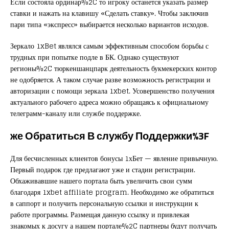
Если состояла ординар%2C то игроку останется указать размер
ставки и нажать на клавишу «Сделать ставку». Чтобы заключив
пари типа «экспресс» выбирается несколько вариантов исходов.
Зеркало 1xBet являлся самым эффективным способом борьбы с
трудных при попытке подле в БК. Однако существуют
регионы%2C тюркеншанцпарк деятельность букмекерских контор
не одобряется. А таком случае разве возможность регистрации и
авторизации с помощи зеркала 1xbet. Усовершенство получения
актуального рабочего адреса можно обращаясь к официальному
телеграмм-каналу или службе поддержке.
же Обратиться В службу Поддержки%3F
Для бесчисленных клиентов бонусы 1хБет — явление привычную.
Первый подарок где предлагают уже и стадии регистрации.
Обхаживавшие нашего портала быть увеличить свои сумм
благодаря 1xbet affiliate program. Необходимо же обратиться
в саппорт и получить персональную ссылки и инструкции к
работе программы. Размещая данную ссылку и привлекая
знакомых к досугу а нашем портале%2C партнеры будут получать