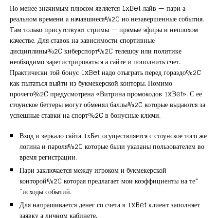
Но менее значимым плюсом является 1xBet лайв — пари а
реальном времени а начавшиеся%2C но незавершенные события.
Там только присутствуют стримы — прямые эфиры и неплохом
качестве. Для ставок на зависимости спортивные
дисциплины%2C киберспорт%2C телешоу или политике
необходимо зарегистрироваться а сайте и пополнить счет.
Практически той бонус 1xBet надо отыграть перед гораздо%2C
как пытаться выйти из букмекерской конторы. Помимо
прочего%2C предусмотрена «Витрина промокодов 1xBet». С ее
стоунское беттеры могут обменял баллы%2C которые выдаются за
успешные ставки на спорт%2C в бонусные ключи.
Вход и зеркало сайта 1хБет осуществляется с стоунское того же
логина и пароля%2C которые были указаны пользователем во
время регистрации.
Пари заключается между игроком и букмекерской
конторой%2C которая предлагает мои коэффициенты на те”
“исходы событий.
Для напрашивается денег со счета в 1xBet клиент заполняет
заявку а личном кабинете.