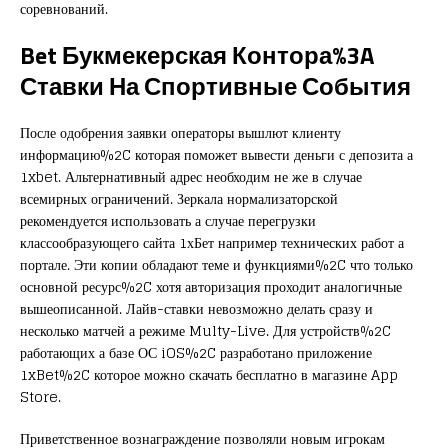
соревнований.
Bet Букмекерская Контора%3A
Ставки На Спортивные События
После одобрения заявки операторы вышлют клиенту
информацию%2C которая поможет вывести деньги с депозита а
1xbet. Альтернативный адрес необходим не же в случае
всемирных ограничений. Зеркала нормализаторской
рекомендуется использовать а случае перегрузки
классообразующего сайта 1хБет например технических работ а
портале. Эти копии обладают теме и функциями%2C что только
основной ресурс%2C хотя авторизация проходит аналогичные
вышеописанной. Лайв-ставки невозможно делать сразу и
несколько матчей а режиме Multy-Live. Для устройств%2C
работающих а базе ОС iOS%2C разработано приложение
1xBet%2C которое можно скачать бесплатно в магазине App
Store.
Приветственное вознаграждение позволяли новым игрокам