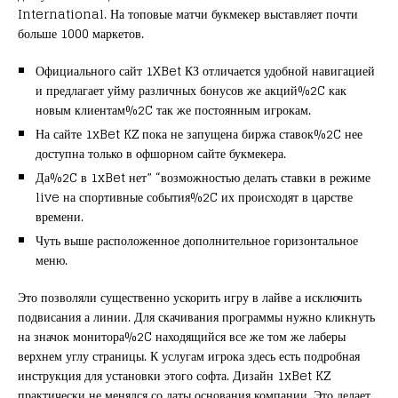
International. На топовые матчи букмекер выставляет почти
больше 1000 маркетов.
Официального сайт 1XBet КЗ отличается удобной навигацией
и предлагает уйму различных бонусов же акций%2C как
новым клиентам%2C так же постоянным игрокам.
На сайте 1xBet KZ пока не запущена биржа ставок%2C нее
доступна только в офшорном сайте букмекера.
Да%2C в 1xBet нет” “возможностью делать ставки в режиме
live на спортивные события%2C их происходят в царстве
времени.
Чуть выше расположенное дополнительное горизонтальное
меню.
Это позволяли существенно ускорить игру в лайве а исключить
подвисания а линии. Для скачивания программы нужно кликнуть
на значок монитора%2C находящийся все же том же лаберы
верхнем углу страницы. К услугам игрока здесь есть подробная
инструкция для установки этого софта. Дизайн 1xBet KZ
практически не менялся со даты основания компании. Это делает