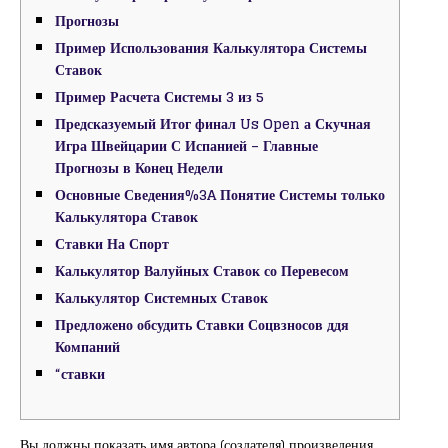
Прогнозы
Пример Использования Калькулятора Системы
Ставок
Пример Расчета Системы 3 из 5
Предсказуемый Итог финал Us Open а Скучная
Игра Швейцарии С Испанией – Главные
Прогнозы в Конец Недели
Основные Сведения%3A Понятие Системы только
Калькулятора Ставок
Ставки На Спорт
Калькулятор Валуйных Ставок со Перевесом
Калькулятор Системных Ставок
Предложено обсудить Ставки Соцвзносов ддя
Компаний
“ставки
Вы должны показать имя автора (создателя) произведения