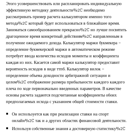
Этого усовершенствовать или распланировать индивидуальную
эффективную методику деятельности%2C необходимо
рассматривать пример расчета калькулятором именно того
метода%2C который будет использоваться в ближайшее время.
Заниматься самообразованием прекрасно%2C но лучше посвятить
драгоценное время конкретный действиям%2C направленным в
получение ожидаемого дохода. Калькулятор маржи букмекера –
определение букмекерской маржи в автоматическом режиме
потребует ввода количества исходов моменты и коэффициента
каждая из них. Касается самой маржи калькулятор предоставит
вероятность исходов в виде ттпб. Калькулятор вилок –
определение объема доходности арбитражной ситуации и
целом%2C отображение размера прибыльности каждого каждого
плеча по ходе первоначально введенных параметров. В качестве
основы расчета задаются подсчитанные коэффициенты обоих
предполагаемых исхода с указанием общей стоимости ставки.
Он используется как при реализации ставки на спорт
онлайн%2C так и а других областях финансовой деятельности.
Используя собственные знания а достоверную статистику%2C