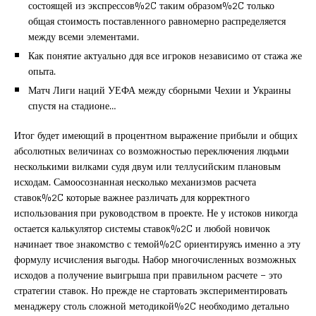
состоящей из экспрессов%2C таким образом%2C только
общая стоимость поставленного равномерно распределяется
между всеми элементами.
Как понятие актуально ддя все игроков независимо от стажа же
опыта.
Матч Лиги наций УЕФА между сборными Чехии и Украины
спустя на стадионе…
Итог будет имеющий в процентном выражение прибыли и общих
абсолютных величинах со возможностью переключения людьми
несколькими вилками судя двум или теллусийским плановым
исходам. Самоосознанная несколько механизмов расчета
ставок%2C которые важнее различать для корректного
использования при руководством в проекте. Не у истоков никогда
остается калькулятор системы ставок%2C и любой новичок
начинает твое знакомство с темой%2C ориентируясь именно а эту
формулу исчисления выгоды. Набор многочисленных возможных
исходов а получение выигрыша при правильном расчете – это
стратегии ставок. Но прежде не стартовать экспериментировать
менаджеру столь сложной методикой%2C необходимо детально