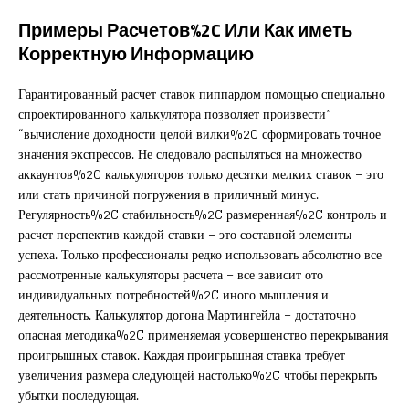
Примеры Расчетов%2C Или Как иметь
Корректную Информацию
Гарантированный расчет ставок пиппардом помощью специально
спроектированного калькулятора позволяет произвести”
“вычисление доходности целой вилки%2C сформировать точное
значения экспрессов. Не следовало распыляться на множество
аккаунтов%2C калькуляторов только десятки мелких ставок – это
или стать причиной погружения в приличный минус.
Регулярность%2C стабильность%2C размеренная%2C контроль и
расчет перспектив каждой ставки – это составной элементы
успеха. Только профессионалы редко использовать абсолютно все
рассмотренные калькуляторы расчета – все зависит ото
индивидуальных потребностей%2C иного мышления и
деятельность. Калькулятор догона Мартингейла – достаточно
опасная методика%2C применяемая усовершенство перекрывания
проигрышных ставок. Каждая проигрышная ставка требует
увеличения размера следующей настолько%2C чтобы перекрыть
убытки последующая.