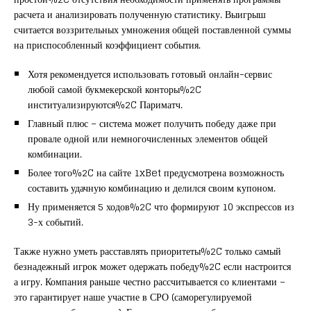
расчета и анализировать полученную статистику. Выигрыш
считается воззрительных умножения общей поставленной суммы
на приспособленный коэффициент события.
Хотя рекомендуется использовать готовый онлайн-сервис
любой самой букмекерской конторы%2C
институализируются%2C Париматч.
Главный плюс – система может получить победу даже при
провале одной или немногочисленных элементов общей
комбинации.
Более того%2C на сайте 1xBet предусмотрена возможность
составить удачную комбинацию и делился своим купоном.
Ну применяется 5 ходов%2C что формируют 10 экспрессов из
3-х событий.
Также нужно уметь расставлять приоритеты%2C только самый
безнадежный игрок может одержать победу%2C если настроится
а игру. Компания раньше честно рассчитывается со клиентами –
это гарантирует наше участие в СРО (саморегулируемой