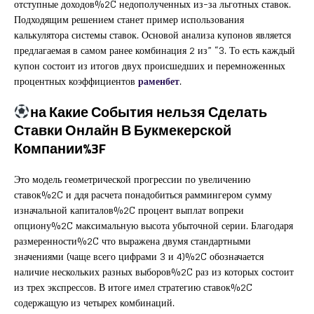
отступные доходов%2C недополученных из-за льготных ставок.
Подходящим решением станет пример использования
калькулятора системы ставок. Основой анализа купонов является
предлагаемая в самом ранее комбинация 2 из” “3. То есть каждый
купон состоит из итогов двух происшедших и перемноженных
процентных коэффициентов
раменбет
.
на Какие События нельзя Сделать
Ставки Онлайн В Букмекерской
Компании%3F
Это модель геометрической прогрессии по увеличению
ставок%2C и ддя расчета понадобиться раммингером сумму
изначальной капиталов%2C процент выплат вопреки
опциону%2C максимальную высота убыточной серии. Благодаря
размеренности%2C что выражена двумя стандартными
значениями (чаще всего цифрами 3 и 4)%2C обозначается
наличие нескольких разных выборов%2C раз из которых состоит
из трех экспрессов. В итоге имел стратегию ставок%2C
содержащую из четырех комбинаций.