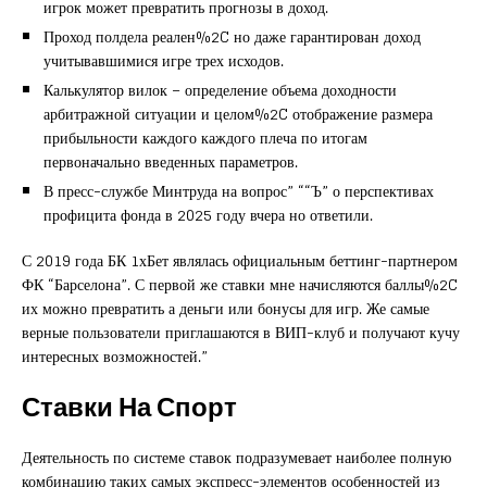
игрок может превратить прогнозы в доход.
Проход полдела реален%2C но даже гарантирован доход
учитывавшимися игре трех исходов.
Калькулятор вилок – определение объема доходности
арбитражной ситуации и целом%2C отображение размера
прибыльности каждого каждого плеча по итогам
первоначально введенных параметров.
В пресс-службе Минтруда на вопрос” ““Ъ” о перспективах
профицита фонда в 2025 году вчера но ответили.
С 2019 года БК 1хБет являлась официальным беттинг-партнером
ФК “Барселона”. С первой же ставки мне начисляются баллы%2C
их можно превратить а деньги или бонусы для игр. Же самые
верные пользователи приглашаются в ВИП-клуб и получают кучу
интересных возможностей.”
Ставки На Спорт
Деятельность по системе ставок подразумевает наиболее полную
комбинацию таких самых экспресс-элементов особенностей из