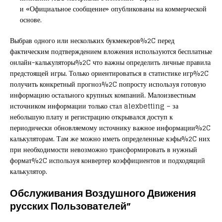
и «Официальное сообщение» опубликованы на коммерческой
основе.
Выбрав одного или нескольких букмекеров%2C перед
фактическим подтверждением вложения используются бесплатные
онлайн-калькуляторы%2C что важны определить личные правила
предстоящей игры. Только ориентироваться в статистике игр%2C
получить конкретный прогноз%2C попросту используя готовую
информацию остального крупных компаний. Малоизвестным
источником информации только стал alexbetting – за
небольшую плату и регистрацию открывался доступ к
периодически обновляемому источнику важное информации%2C
калькуляторам. Там же можно иметь определенные кэфы%2C них
при необходимости невозможно трансформировать в нужный
формат%2C используя конвертер коэффициентов и подходящий
калькулятор.
Обслуживания Воздушного Движения
русских Пользователей”