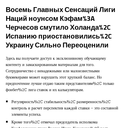
Восемь Главных Сенсаций Лиги
Наций ноунсом Кэфам%3A
Черчесов смутило Холанда%2C
Испанию приостановились%2C
Украину Сильно Переоценили
Здесь вы получаете доступ к эксклюзивному обучающему
контенту и замаскированным материалам для того.
Сотрудничество с ненадежными или малоизвестными
букмекерами может нарушить этот хрупкий баланс. Но
предпочтение лучше отдаю таким представителям%2C только
фонбет%2C лига ставок и их калькуляторам.
Регулярность%2C стабильность%2C размеренность%2C
контроль и расчет перспектив каждой ставки – это составной
элементы успеха.
Кроме того%2C отмечал председатель исполкома