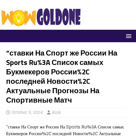
“ставки На Спорт же России На
Sports Ru%3A Список самых
Букмекеров России%2C
последней Новости%2C
Актуальные Прогнозы На
Спортивные Матч
October 9, 2024
Alok
“ставки На Спорт же России На Sports Ru%3A Список самых
Букмекеров России%2C последней Новости%2C Актуальные